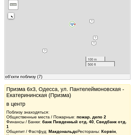
100 m
500 ft
об'єкти поблизу
(7)
Призма 6x3, Одесса, ул. Пантелеймоновская -
Екатерининская (Призма)
в центр
Поблизу знаходяться:
Общественные места / Пожарные:
пожар. депо 2
Финансы / Банки:
банк Пивденный отд. 40
,
Сведбанк отд.
1
Общепит / Фастфуд:
Макдональдс
Рестораны:
Корвін
,