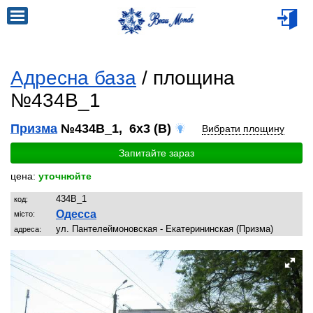
Адресна база
/ площина
№434B_1
Призма
№434B_1, 6x3 (B)
Вибрати площину
Запитайте зараз
цена:
уточнюйте
434B_1
код:
Одесса
місто:
ул. Пантелеймоновская - Екатерининская (Призма)
адреса: