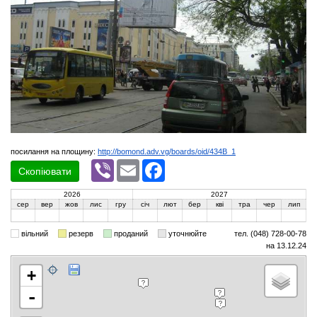
посилання на площину:
http://bomond.adv.vg/boards/oid/434B_1
Viber
Email
Facebook
Скопіювати
2026
2027
сер
вер
жов
лис
гру
січ
лют
бер
кві
тра
чер
лип
вільний
резерв
проданий
уточнюйте
тел. (048) 728-00-78
на 13.12.24
+
-