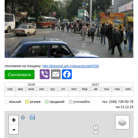
посилання на площину:
http://bomond.adv.vg/boards/oid/433A
Viber
Email
Facebook
Скопіювати
2026
2027
сер
вер
жов
лис
гру
січ
лют
бер
кві
тра
чер
лип
вільний
резерв
проданий
уточнюйте
тел. (048) 728-00-78
на 13.12.24
+
-