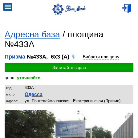
Адресна база
/ площина
№433A
Призма
№433A, 6x3 (A)
Вибрати площину
Запитайте зараз
цена:
уточнюйте
433A
код:
Одесса
місто:
ул. Пантелеймоновская - Екатерининская (Призма)
адреса: