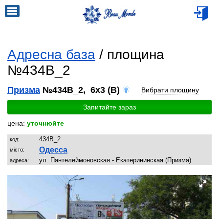
Адресна база
/ площина
№434B_2
Призма
№434B_2, 6x3 (B)
Вибрати площину
Запитайте зараз
цена:
уточнюйте
434B_2
код:
Одесса
місто:
ул. Пантелеймоновская - Екатерининская (Призма)
адреса: