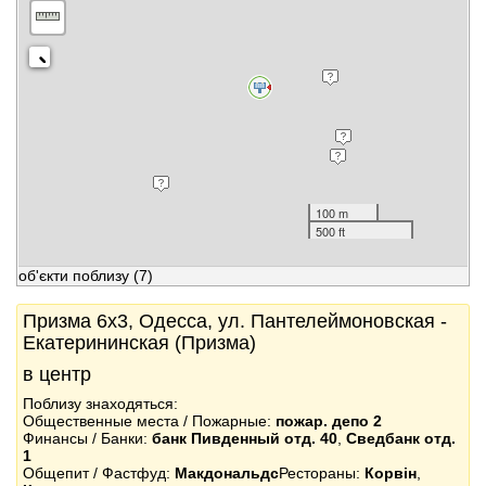
100 m
500 ft
об'єкти поблизу
(7)
Призма 6x3, Одесса, ул. Пантелеймоновская -
Екатерининская (Призма)
в центр
Поблизу знаходяться:
Общественные места / Пожарные:
пожар. депо 2
Финансы / Банки:
банк Пивденный отд. 40
,
Сведбанк отд.
1
Общепит / Фастфуд:
Макдональдс
Рестораны:
Корвін
,