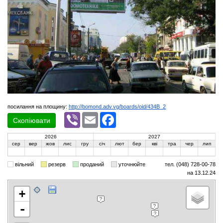
посилання на площину:
http://bomond.adv.vg/boards/oid/434B_2
Viber
Email
Facebook
Скопіювати
2026
2027
сер
вер
жов
лис
гру
січ
лют
бер
кві
тра
чер
лип
вільний
резерв
проданий
уточнюйте
тел. (048) 728-00-78
на 13.12.24
+
-