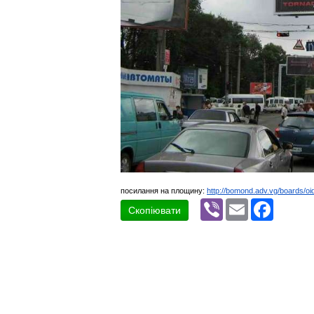
посилання на площину:
http://bomond.adv.vg/boards/oi
Viber
Email
Faceboo
Скопіювати