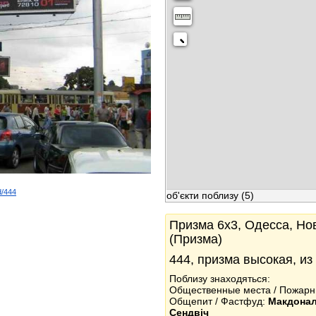
d/444
об'єкти поблизу
(5)
k
Призма 6x3, Одесса, Но
(Призма)
444, призма высокая, из
Поблизу знаходяться:
Общественные места / Пожар
Общепит / Фастфуд:
Макдона
Сендвіч