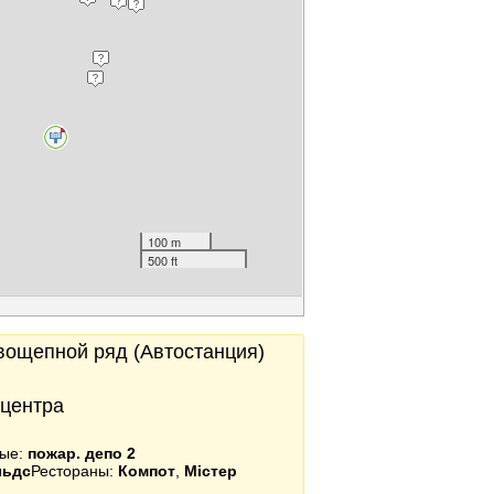
100 m
500 ft
вощепной ряд (Автостанция)
 центра
ные:
пожар. депо 2
льдс
Рестораны:
Компот
,
Містер