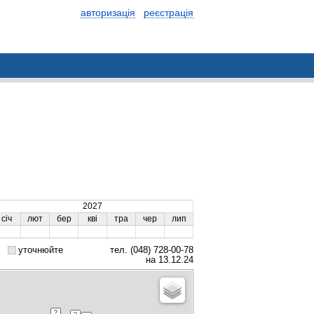
авторизація
реєстрація
2027
січ
лют
бер
кві
тра
чер
лип
уточнюйте
тел. (048) 728-00-78
на 13.12.24