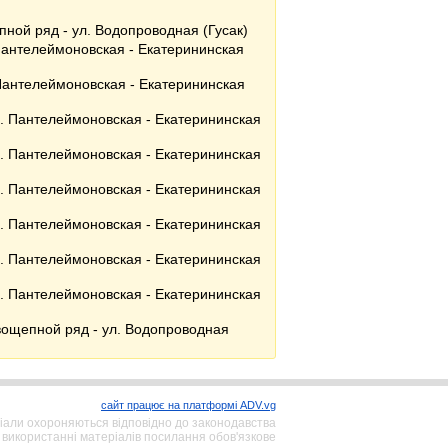
ной ряд - ул. Водопроводная (Гусак)
Пантелеймоновская - Екатерининская
 Пантелеймоновская - Екатерининская
л. Пантелеймоновская - Екатерининская
л. Пантелеймоновская - Екатерининская
л. Пантелеймоновская - Екатерининская
л. Пантелеймоновская - Екатерининская
л. Пантелеймоновская - Екатерининская
л. Пантелеймоновская - Екатерининская
вощепной ряд - ул. Водопроводная
сайт працює на платформі ADV.vg
іали охороняються відповідно до законодавства
 використанні матеріалів посилання обов'язкове