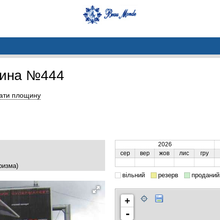
щина №444
ати площину
2026
сер
вер
жов
лис
гру
ризма)
вільний
резерв
проданий
+
-