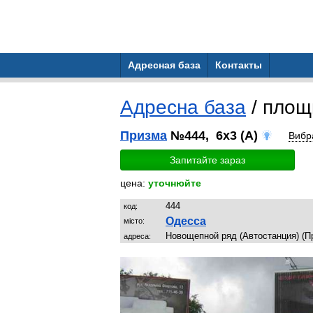
Адресная база
Контакты
Адресна база
/ пло
Призма
№444, 6x3 (A)
Вибр
Запитайте зараз
цена:
уточнюйте
444
код:
Одесса
місто:
Новощепной ряд (Автостанция) (П
адреса: