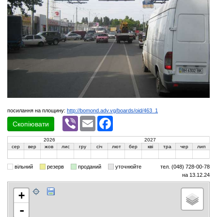
посилання на площину:
http://bomond.adv.vg/boards/oid/463_1
Viber
Email
Facebook
Скопіювати
2026
2027
сер
вер
жов
лис
гру
січ
лют
бер
кві
тра
чер
лип
вільний
резерв
проданий
уточнюйте
тел. (048) 728-00-78
на 13.12.24
+
-