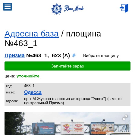
Адресна база
/ площина
№463_1
Призма
№463_1, 6x3 (A)
Вибрати площину
Запитайте зараз
цена:
уточнюйте
463_1
код:
Одесса
місто:
пр-т М.Жукова (напротив авторынка "Успех") (в місто
адреса:
центральный Призма)