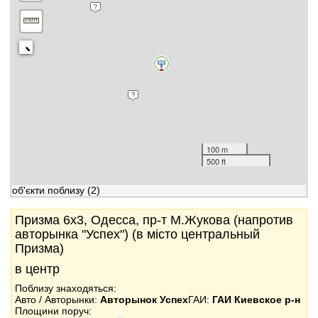
100 m
500 ft
об'єкти поблизу
(2)
Призма 6x3, Одесса, пр-т М.Жукова (напротив
авторынка "Успех") (в місто центральный
Призма)
в центр
Поблизу знаходяться:
Авто / Авторынки:
Авторынок Успех
ГАИ:
ГАИ Киевское р-н
Площини поруч: