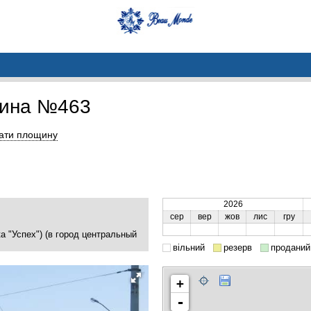
щина №463
ати площину
2026
сер
вер
жов
лис
гру
а "Успех") (в город центральный
вільний
резерв
проданий
+
-