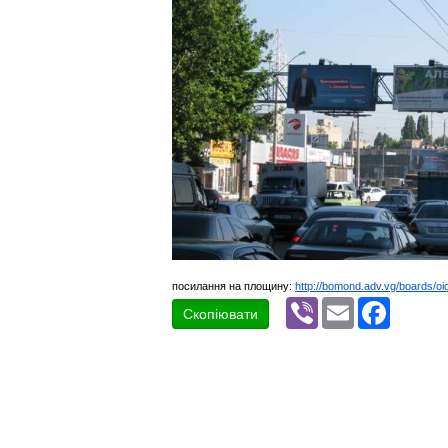
посилання на площину:
http://bomond.adv.vg/boards/oi
Viber
Email
Faceboo
Скопіювати