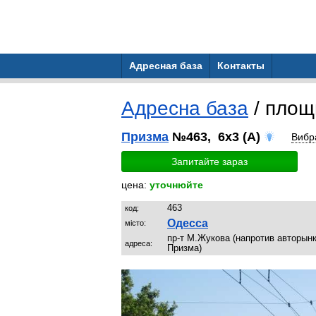
Адресная база
Контакты
Адресна база
/ пло
Призма
№463, 6x3 (A)
Вибр
Запитайте зараз
цена:
уточнюйте
463
код:
Одесса
місто:
пр-т М.Жукова (напротив авторынк
адреса:
Призма)