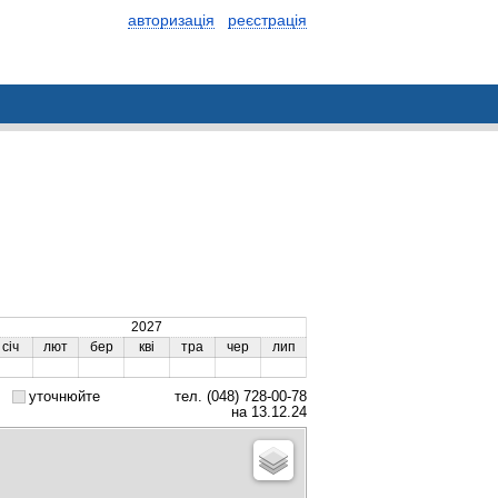
авторизація
реєстрація
2027
січ
лют
бер
кві
тра
чер
лип
уточнюйте
тел. (048) 728-00-78
на 13.12.24