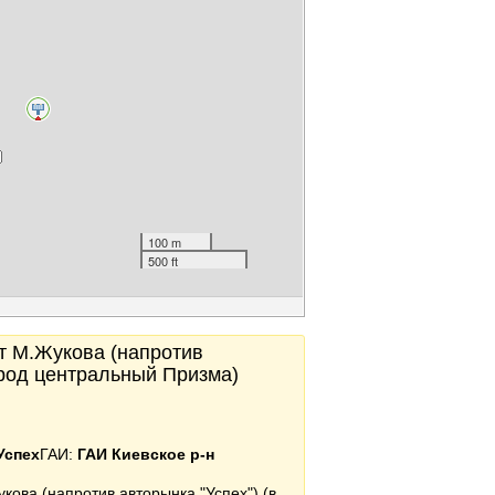
100 m
500 ft
-т М.Жукова (напротив
ород центральный Призма)
Успех
ГАИ:
ГАИ Киевское р-н
укова (напротив авторынка "Успех") (в