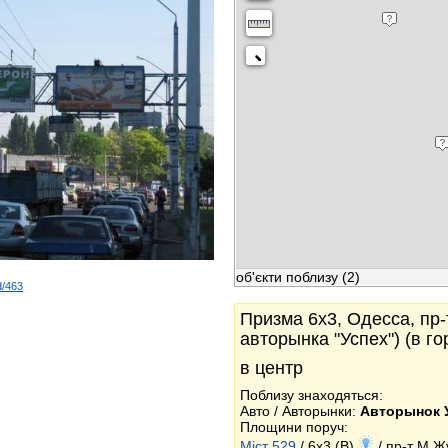
об'єкти поблизу
(2)
d/463
k
Призма 6x3, Одесса, пр
авторынка "Успех") (в г
в центр
Поблизу знаходяться:
Авто / Авторынки:
Авторынок 
Площини поруч:
Міст 529
/ 6x3 (B)
/ пр-т М.Ж