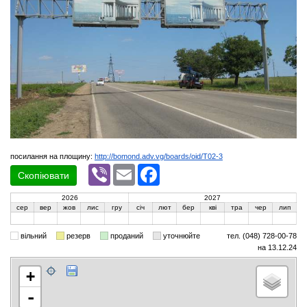
посилання на площину:
http://bomond.adv.vg/boards/oid/T02-3
Viber
Email
Facebook
Скопіювати
2026
2027
сер
вер
жов
лис
гру
січ
лют
бер
кві
тра
чер
лип
вільний
резерв
проданий
уточнюйте
тел. (048) 728-00-78
на 13.12.24
+
-