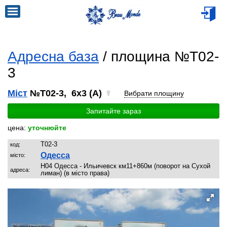
Адресна база
/ площина №T02-
3
Міст
№T02-3, 6x3 (A)
Вибрати площину
Запитайте зараз
цена:
уточнюйте
T02-3
код:
Одесса
місто:
Н04 Одесса - Ильичевск км11+860м (поворот на Сухой
адреса:
лиман) (в місто права)