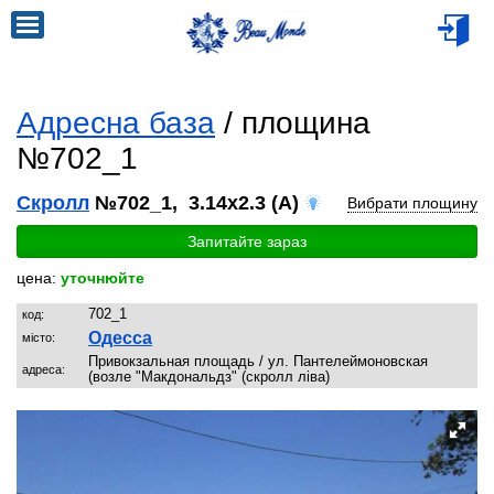
Адресна база
/ площина
№702_1
Скролл
№702_1, 3.14x2.3 (A)
Вибрати площину
Запитайте зараз
цена:
уточнюйте
702_1
код:
Одесса
місто:
Привокзальная площадь / ул. Пантелеймоновская
адреса:
(возле "Макдональдз" (скролл ліва)