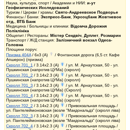
Наука, культура, спорт / Академии и НИИ:
и-ут
Геофизических Исследований
Туризм / Церкви / храмы:
Свято-Андреевское Подворье
Финансы / Банки:
Экспресс-Банк
,
Укрсоцбанк Жовтневое
отд.
,
ВТБ Банк
Медицина / Больницы и клиники:
Відомча Дорожня
Поліклініка
Общепит / Рестораны:
Містер Сендвіч
,
Дуплет
,
Розмарин
Транспорт / Ж/Д станция:
Залізничний вокзал Одеса-
Головна
Площини поруч:
Призма 404A
/ 6x3 (A)
/ Фонтанская дорога (6,5 ст. Кафе
Апшерон) (призма)
Скролл 701_1
/ 3.14x2.3 (A)
/ ул. М. Арнаутская, 50 - ул.
Пушкинcкая (напротив ЦУМа) (скролл)
Скролл 701_2
/ 3.14x2.3 (A)
/ ул. М. Арнаутская, 50 - ул.
Пушкинcкая (напротив ЦУМа) (скролл)
Скролл 701_3
/ 3.14x2.3 (A)
/ ул. М. Арнаутская, 50 - ул.
Пушкинcкая (напротив ЦУМа) (Скролл)
Скролл 701_4
/ 3.14x2.3 (A)
/ ул. М. Арнаутская, 50 - ул.
Пушкинcкая (напротив ЦУМа) (скролл)
Скролл 702_2
/ 3.14x2.3 (A)
/ Привокзальная площадь /
ул. Пантелеймоновская (возле "Макдональдз" (скролл ліва)
Скролл 702_3
/ 3.14x2.3 (A)
/ Привокзальная площадь /
ул. Пантелеймоновская (возле "Макдональдз" (скролл ліва)
Скролл 702_4
/ 3.14x2.3 (A)
/ Привокзальная площадь /