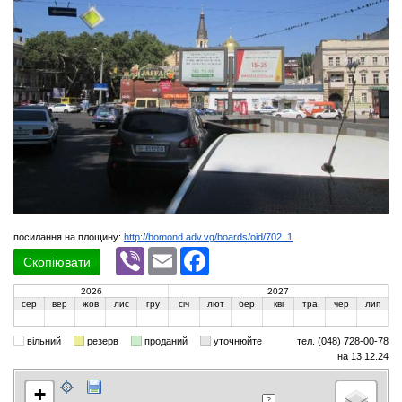
посилання на площину:
http://bomond.adv.vg/boards/oid/702_1
Viber
Email
Facebook
Скопіювати
2026
2027
сер
вер
жов
лис
гру
січ
лют
бер
кві
тра
чер
лип
вільний
резерв
проданий
уточнюйте
тел. (048) 728-00-78
на 13.12.24
+