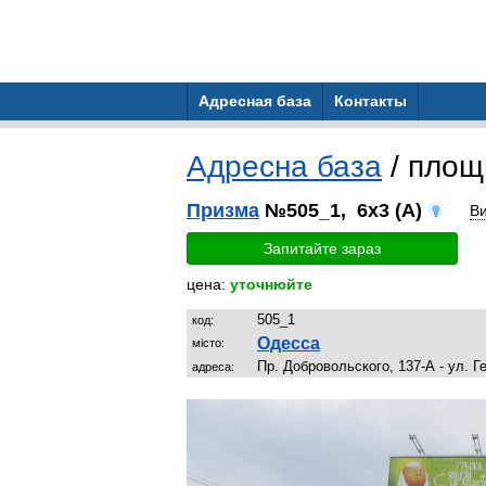
Адресная база
Контакты
Адресна база
/ пло
Призма
№505_1, 6x3 (A)
В
Запитайте зараз
цена:
уточнюйте
505_1
код:
Одесса
місто:
Пр. Добровольского, 137-А - ул. 
адреса: