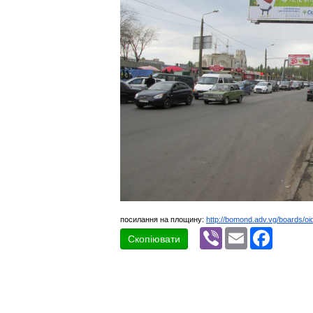
посилання на площину:
http://bomond.adv.vg/boards/oi
Viber
Email
Faceboo
Скопіювати