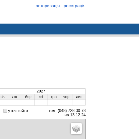
авторизація
реєстрація
2027
січ
лют
бер
кві
тра
чер
лип
уточнюйте
тел. (048) 728-00-78
на 13.12.24