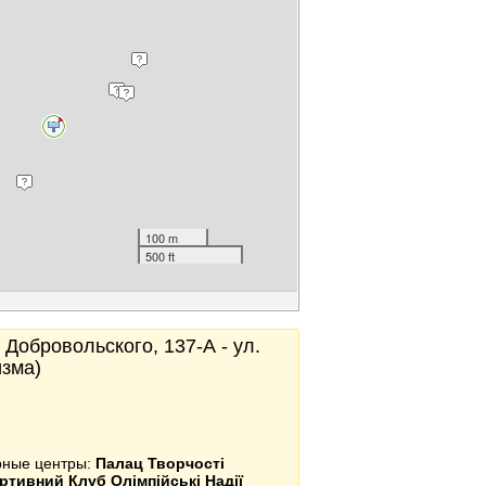
100 m
500 ft
 Добровольского, 137-А - ул.
изма)
урные центры:
Палац Творчості
ртивний Клуб Олімпійські Надії