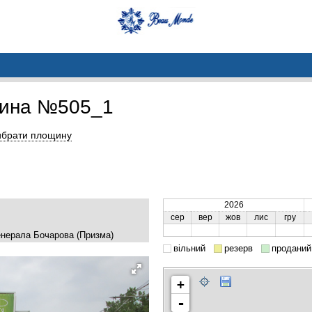
щина №505_1
ибрати площину
2026
сер
вер
жов
лис
гру
Генерала Бочарова (Призма)
вільний
резерв
проданий
+
-