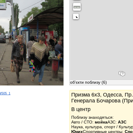
об'єкти поблизу
(6)
d/505_1
Призма 6x3, Одесса, Пр.
k
Генерала Бочарова (Пр
В центр
Поблизу знаходяться:
Авто / СТО:
мойка
АЗС:
АЗС
Наука, культура, спорт / Культ
Юних
Спортивные центры:
Спо