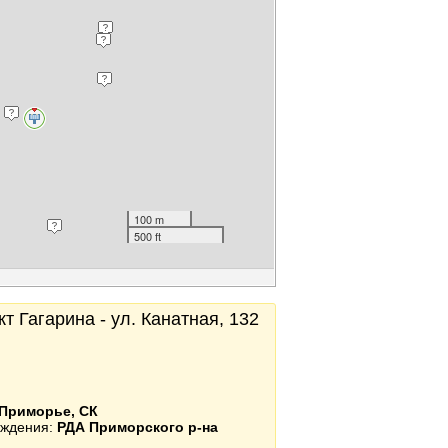
100 m
500 ft
т Гагарина - ул. Канатная, 132
Приморье, СК
еждения:
РДА Приморского р-на