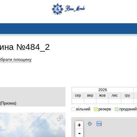
щина №484_2
ибрати площину
2026
сер
вер
жов
лис
гру
 (Призма)
вільний
резерв
проданий
+
-