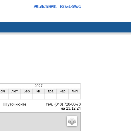
авторизація
реєстрація
2027
січ
лют
бер
кві
тра
чер
лип
уточнюйте
тел. (048) 728-00-78
на 13.12.24