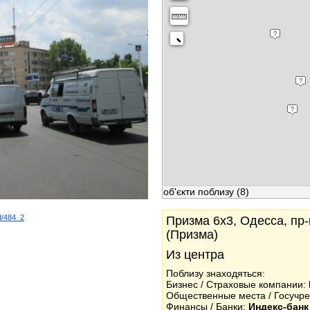
об'єкти поблизу
(8)
d/484_2
Призма 6x3, Одесса, пр-к
k
(Призма)
Из центра
Поблизу знаходяться:
Бизнес / Страховые компании:
Общественные места / Госучр
Финансы / Банки:
Индекс-банк