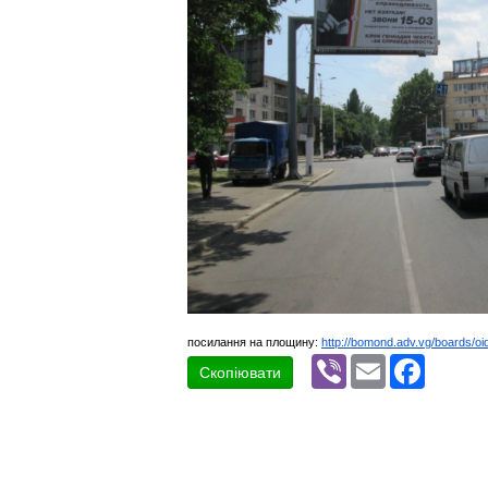
посилання на площину:
http://bomond.adv.vg/boards/oi
Viber
Email
Faceboo
Скопіювати