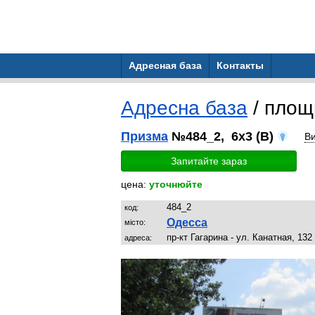
Адресная база
Контакты
Адресна база
/ пло
Призма
№484_2, 6x3 (B)
В
Запитайте зараз
цена:
уточнюйте
484_2
код:
Одесса
місто:
пр-кт Гагарина - ул. Канатная, 132
адреса: