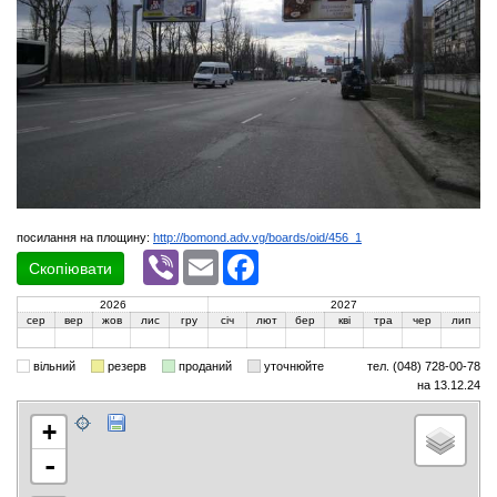
посилання на площину:
http://bomond.adv.vg/boards/oid/456_1
Viber
Email
Facebook
Скопіювати
2026
2027
сер
вер
жов
лис
гру
січ
лют
бер
кві
тра
чер
лип
вільний
резерв
проданий
уточнюйте
тел. (048) 728-00-78
на 13.12.24
+
-