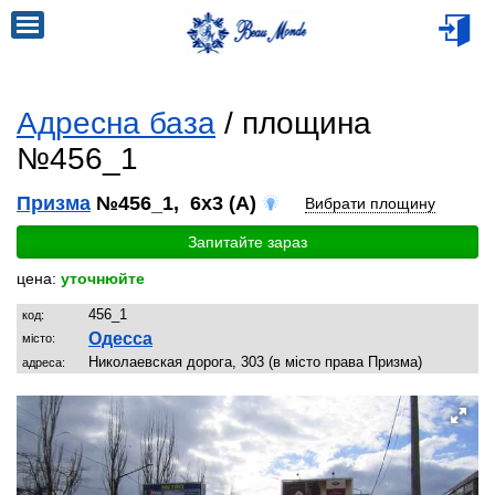
Адресна база
/ площина
№456_1
Призма
№456_1, 6x3 (A)
Вибрати площину
Запитайте зараз
цена:
уточнюйте
456_1
код:
Одесса
місто:
Николаевская дорога, 303 (в місто права Призма)
адреса: