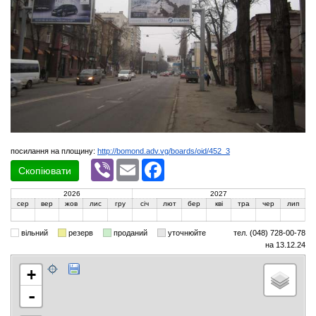
посилання на площину:
http://bomond.adv.vg/boards/oid/452_3
Viber
Email
Facebook
Скопіювати
2026
2027
сер
вер
жов
лис
гру
січ
лют
бер
кві
тра
чер
лип
вільний
резерв
проданий
уточнюйте
тел. (048) 728-00-78
на 13.12.24
+
-