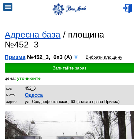
Адресна база
/ площина
№452_3
Призма
№452_3, 6x3 (A)
Вибрати площину
Запитайте зараз
цена:
уточнюйте
452_3
код:
Одесса
місто:
ул. Среднефонтанская, 63 (в місто права Призма)
адреса: