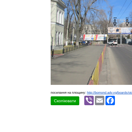
посилання на площину:
http://bomond.adv.vg/boards/oi
Viber
Email
Faceboo
Скопіювати