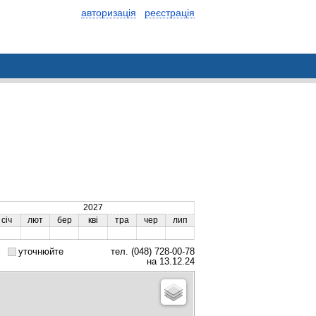
авторизація
реєстрація
2027
січ
лют
бер
кві
тра
чер
лип
уточнюйте
тел. (048) 728-00-78
на 13.12.24