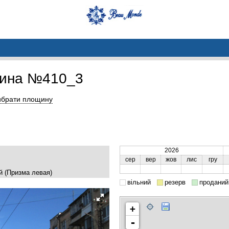
щина №410_3
ибрати площину
2026
сер
вер
жов
лис
гру
й (Призма левая)
вільний
резерв
проданий
+
-