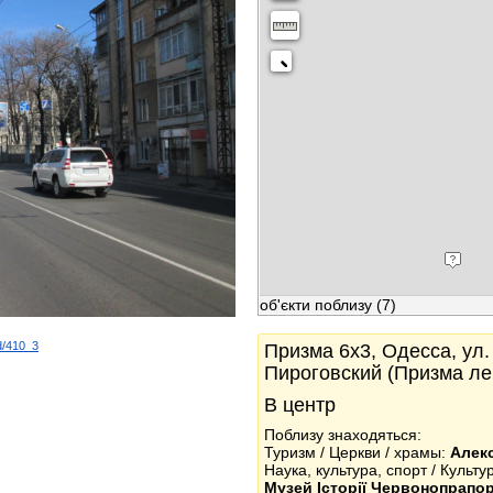
об'єкти поблизу
(7)
d/410_3
Призма 6x3, Одесса, ул.
k
Пироговский (Призма ле
В центр
Поблизу знаходяться:
Туризм / Церкви / храмы:
Алек
Наука, культура, спорт / Культ
Музей Історії Червонопрапо