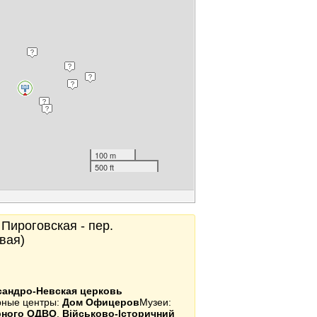
100 m
500 ft
 Пироговская - пер.
вая)
сандро-Невская церковь
урные центры:
Дом Офицеров
Музеи:
рного ОДВО
,
Військово-Історичний