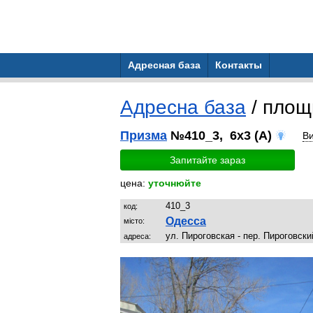
Адресная база
Контакты
Адресна база
/ пло
Призма
№410_3, 6x3 (A)
В
Запитайте зараз
цена:
уточнюйте
410_3
код:
Одесса
місто:
ул. Пироговская - пер. Пироговски
адреса: