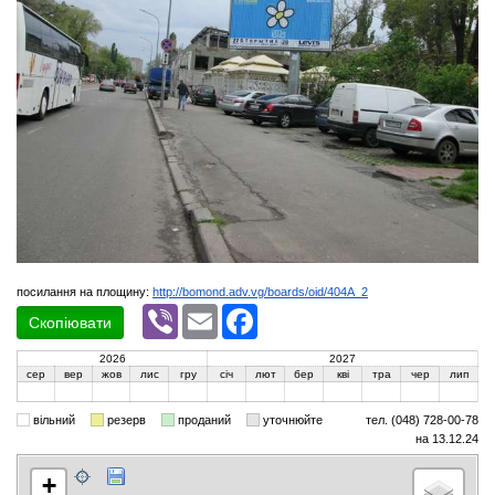
посилання на площину:
http://bomond.adv.vg/boards/oid/404A_2
Viber
Email
Facebook
Скопіювати
2026
2027
сер
вер
жов
лис
гру
січ
лют
бер
кві
тра
чер
лип
вільний
резерв
проданий
уточнюйте
тел. (048) 728-00-78
на 13.12.24
+