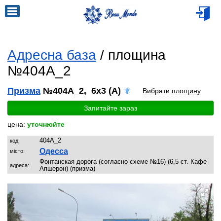
Адресна база
/ площина
№404A_2
Призма
№404A_2, 6x3 (A)
Вибрати площину
Запитайте зараз
цена:
уточнюйте
404A_2
код:
Одесса
місто:
Фонтанская дорога (согласно схеме №16) (6,5 ст. Кафе
адреса:
Апшерон) (призма)