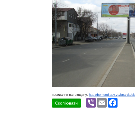
посилання на площину:
http://bomond.adv.vg/boards/oi
Viber
Email
Faceboo
Скопіювати