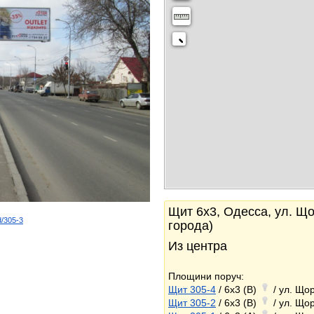
Щит 6x3, Одесса, ул. Що
d/305-3
города)
k
Из центра
Площини поруч:
Щит 305-4
/ 6x3 (B)
/ ул. Що
Щит 305-2
/ 6x3 (B)
/ ул. Що