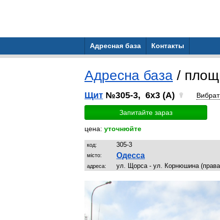
Адресная база
Контакты
Адресна база
/ площ
Щит
№305-3, 6x3 (A)
Вибрат
Запитайте зараз
цена:
уточнюйте
305-3
код:
Одесса
місто:
ул. Щорса - ул. Корнюшина (права
адреса: