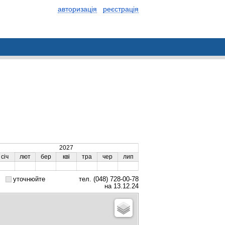
авторизація
реєстрація
2027
січ
лют
бер
кві
тра
чер
лип
уточнюйте
тел. (048) 728-00-78
на 13.12.24