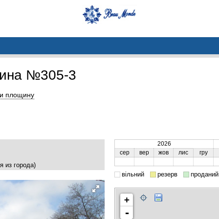
ина №305-3
и площину
2026
сер
вер
жов
лис
гру
я из города)
вільний
резерв
проданий
+
-