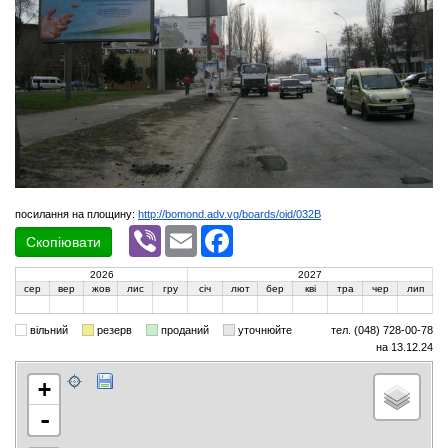
посилання на площину:
http://bomond.adv.vg/boards/oid/032B
Viber
Email
Facebook
Скопіювати
2026
2027
сер
вер
жов
лис
гру
січ
лют
бер
кві
тра
чер
лип
вільний
резерв
проданий
уточнюйте
тел. (048) 728-00-78
на 13.12.24
+
-