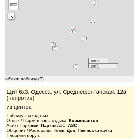
100 m
500 ft
об'єкти поблизу
(7)
Щит 6x3, Одесса, ул. Среднефонтанская, 12а
(напротив)
из центра
Поблизу знаходяться:
Отдых / Парки и зоны отдыха:
Космонавтов
Авто / Парковки:
Паркінг
АЗС:
АЗС
Общепит / Рестораны:
Темп
,
Дон
,
Пекінська качка
Площини поруч: