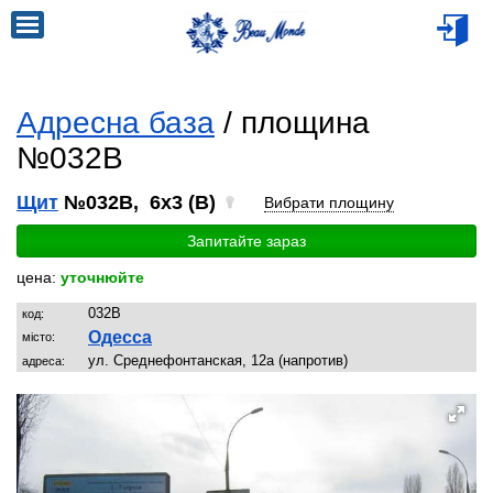
Адресна база
/ площина
№032B
Щит
№032B, 6x3 (B)
Вибрати площину
Запитайте зараз
цена:
уточнюйте
032B
код:
Одесса
місто:
ул. Среднефонтанская, 12а (напротив)
адреса: