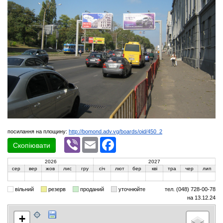
посилання на площину:
http://bomond.adv.vg/boards/oid/450_2
Viber
Email
Facebook
Скопіювати
2026
2027
сер
вер
жов
лис
гру
січ
лют
бер
кві
тра
чер
лип
вільний
резерв
проданий
уточнюйте
тел. (048) 728-00-78
на 13.12.24
+