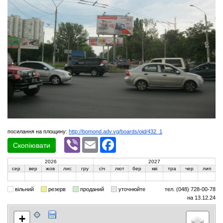
посилання на площину:
http://bomond.adv.vg/boards/oid/432_1
Viber
Email
Facebook
Скопіювати
2026
2027
сер
вер
жов
лис
гру
січ
лют
бер
кві
тра
чер
лип
вільний
резерв
проданий
уточнюйте
тел. (048) 728-00-78
на 13.12.24
+