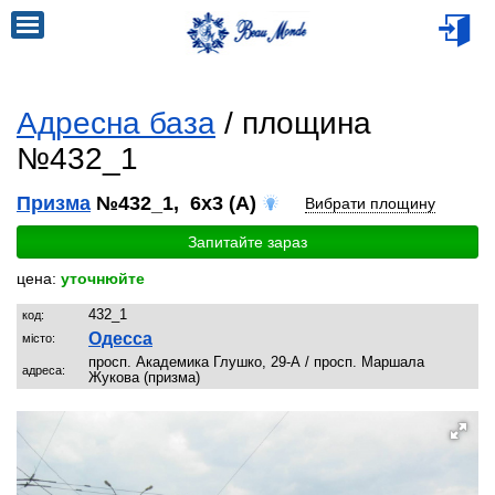
Адресна база
/ площина
№432_1
Призма
№432_1, 6x3 (A)
Вибрати площину
Запитайте зараз
цена:
уточнюйте
432_1
код:
Одесса
місто:
просп. Академика Глушко, 29-А / просп. Маршала
адреса:
Жукова (призма)