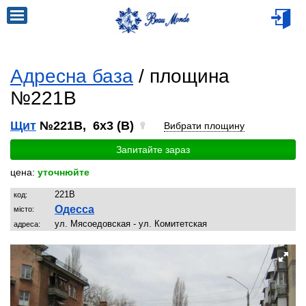
Адресна база
/ площина
№221B
Щит
№221B, 6x3 (B)
Вибрати площину
Запитайте зараз
цена:
уточнюйте
221B
код:
Одесса
місто:
ул. Мясоедовская - ул. Комитетская
адреса: