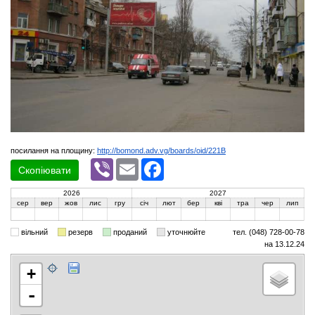
посилання на площину:
http://bomond.adv.vg/boards/oid/221B
Viber
Email
Facebook
Скопіювати
2026
2027
сер
вер
жов
лис
гру
січ
лют
бер
кві
тра
чер
лип
вільний
резерв
проданий
уточнюйте
тел. (048) 728-00-78
на 13.12.24
+
-